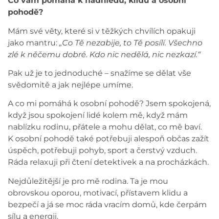
Co vám pomáhá k nadhledu, klidu a osobní
pohodě?
Mám své věty, které si v těžkých chvílích opakuji
jako mantru:
„Co Tě nezabije, to Tě posílí. Všechno
zlé k něčemu dobré. Kdo nic nedělá, nic nezkazí.“
Pak už je to jednoduché – snažíme se dělat vše
svědomitě a jak nejlépe umíme.
A co mi pomáhá k osobní pohodě? Jsem spokojená,
když jsou spokojení lidé kolem mě, když mám
nablízku rodinu, přátele a mohu dělat, co mě baví.
K osobní pohodě také potřebuji alespoň občas zažít
úspěch, potřebuji pohyb, sport a čerstvý vzduch.
Ráda relaxuji při čtení detektivek a na procházkách.
Nejdůležitější je pro mě rodina. Ta je mou
obrovskou oporou, motivací, přístavem klidu a
bezpečí a já se moc ráda vracím domů, kde čerpám
sílu a energii.