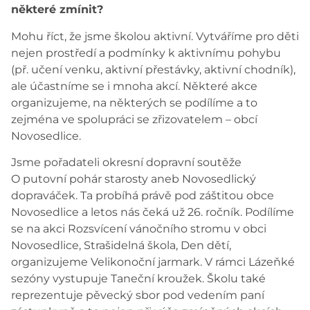
některé zmínit?
Mohu říct, že jsme školou aktivní. Vytváříme pro děti
nejen prostředí a podmínky k aktivnímu pohybu
(př. učení venku, aktivní přestávky, aktivní chodník),
ale účastníme se i mnoha akcí. Některé akce
organizujeme, na některých se podílíme a to
zejména ve spolupráci se zřizovatelem – obcí
Novosedlice.
Jsme pořadateli okresní dopravní soutěže
O putovní pohár starosty aneb Novosedlický
dopraváček. Ta probíhá právě pod záštitou obce
Novosedlice a letos nás čeká už 26. ročník. Podílíme
se na akci Rozsvícení vánočního stromu v obci
Novosedlice, Strašidelná škola, Den dětí,
organizujeme Velikonoční jarmark. V rámci Lázeňké
sezóny vystupuje Taneční kroužek. Školu také
reprezentuje pěvecký sbor pod vedením paní