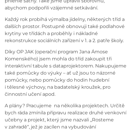
přilehlé šatny. Také jsme upravili sborovnu,
abychom podpořili vzájemné setkávání.
Každý rok probíhá výmalba jídelny, některých tříd a
dalších prostor. Postupně obnovuji také podlahové
krytiny ve třídách a proběhly i nákladné
rekonstrukce sociálních zařízení v 1. a 2. patře školy.
Díky OP JAK (operační program Jana Ámose
Komenského) jsem mohla do tříd zakoupit tři
interaktivní tabule s dataprojektorem. Nakupujeme
také pomůcky do výuky – ať už jsou to názorné
pomůcky, nebo pomůcky do hodin hudební
i tělesné výchovy, na badatelský kroužek, pro
činnostní učení apod.
A plány? Pracujeme na několika projektech. Určitě
bych ráda zmínila přípravu realizace druhé venkovní
učebny a projekt, který jsme nazvali „Rosteme
v zahradě“, jež je zacílen na vybudování