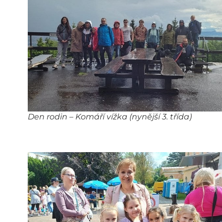
Den rodin – Komáří vížka (nynější 3. třída)