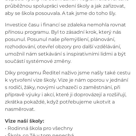
průběžnou spolupráci vedení školy a jak zařizovat,
aby se škola posouvala. A tak jsme do toho šly.
Investice času i financí se zdaleka nemohla rovnat
přínosu programu. Byl to zásadní krok, který nás
posunul. Posunul naše přemýšlení, plánování,
rozhodování, otevřel obzory pro další vzdělávání,
umožnil nám setkávání s inspirativními lidmi a být
součástí systémové změny.
Díky programu Ředitel naživo jsme našly také cestu
k vytvoření vize školy. Vize je nám oporou v jednání
s rodiči, žáky, novými uchazeči o zaměstnání, při
přípravě výuky i akcí, které ji doprovázejí a rozšiřují,
zkrátka pokaždé, když potřebujeme ukotvit a
nasměrovat.
Vize naší školy:
• Rodinná škola pro všechny
• Škola, co Tě v tom nenechá.