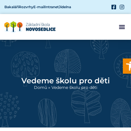
Bakaláři
Rozvrhy
E-mail
Intranet
Jídelna
Op
Vedeme školu pro děti
Domů
»
Vedeme školu pro děti