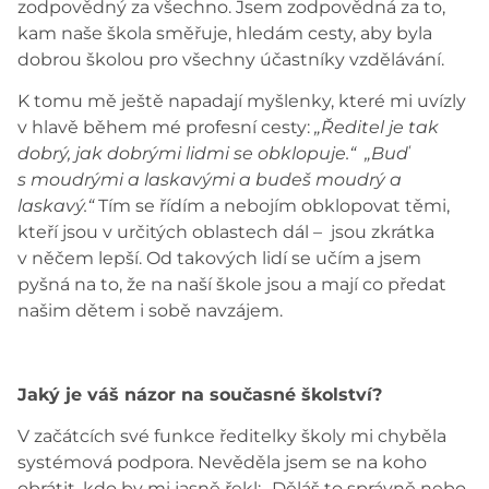
zodpovědný za všechno. Jsem zodpovědná za to,
kam naše škola směřuje, hledám cesty, aby byla
dobrou školou pro všechny účastníky vzdělávání.
K tomu mě ještě napadají myšlenky, které mi uvízly
v hlavě během mé profesní cesty:
„Ředitel je tak
dobrý, jak dobrými lidmi se obklopuje.“ „Buď
s moudrými a laskavými a budeš moudrý a
laskavý.“
Tím se řídím a nebojím obklopovat těmi,
kteří jsou v určitých oblastech dál – jsou zkrátka
v něčem lepší. Od takových lidí se učím a jsem
pyšná na to, že na naší škole jsou a mají co předat
našim dětem i sobě navzájem.
Jaký je váš názor na současné školství?
V začátcích své funkce ředitelky školy mi chyběla
systémová podpora. Nevěděla jsem se na koho
obrátit, kdo by mi jasně řekl: „Děláš to správně nebo