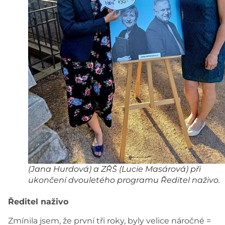
(Jana Hurdová) a ZŘŠ (Lucie Masárová) při
ukončení dvouletého programu Ředitel naživo.
Ředitel naživo
Zmínila jsem, že první tři roky, byly velice náročné =