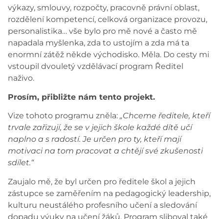
výkazy, smlouvy, rozpočty, pracovně právní oblast,
rozdělení kompetencí, celková organizace provozu,
personalistika… vše bylo pro mě nové a často mě
napadala myšlenka, zda to ustojím a zda má ta
enormní zátěž někde východisko. Měla. Do cesty mi
vstoupil dvouletý vzdělávací program Ředitel
naživo.
Prosím, přibližte nám tento projekt.
Vize tohoto programu zněla:
„Chceme ředitele, kteří
trvale zařizují, že se v jejich škole každé dítě učí
naplno a s radostí. Je určen pro ty, kteří mají
motivaci na tom pracovat a chtějí své zkušenosti
sdílet.“
Zaujalo mě, že byl určen pro ředitele škol a jejich
zástupce se zaměřením na pedagogický leadership,
kulturu neustálého profesního učení a sledování
dopadu výuky na učení žáků. Program sliboval také