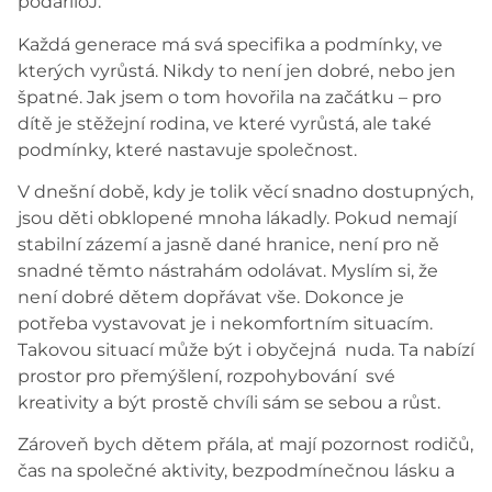
podařiloJ.
Každá generace má svá specifika a podmínky, ve
kterých vyrůstá. Nikdy to není jen dobré, nebo jen
špatné. Jak jsem o tom hovořila na začátku – pro
dítě je stěžejní rodina, ve které vyrůstá, ale také
podmínky, které nastavuje společnost.
V dnešní době, kdy je tolik věcí snadno dostupných,
jsou děti obklopené mnoha lákadly. Pokud nemají
stabilní zázemí a jasně dané hranice, není pro ně
snadné těmto nástrahám odolávat. Myslím si, že
není dobré dětem dopřávat vše. Dokonce je
potřeba vystavovat je i nekomfortním situacím.
Takovou situací může být i obyčejná nuda. Ta nabízí
prostor pro přemýšlení, rozpohybování své
kreativity a být prostě chvíli sám se sebou a růst.
Zároveň bych dětem přála, ať mají pozornost rodičů,
čas na společné aktivity, bezpodmínečnou lásku a