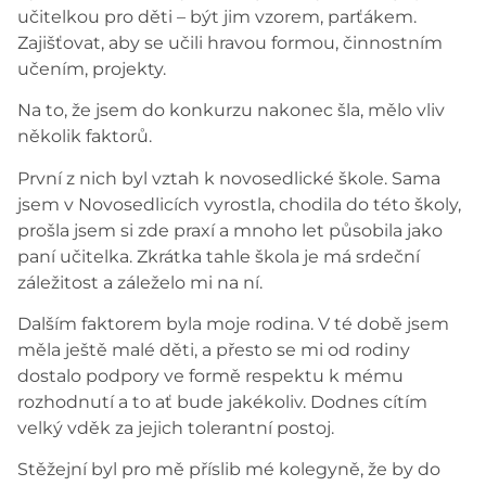
učitelkou pro děti – být jim vzorem, parťákem.
Zajišťovat, aby se učili hravou formou, činnostním
učením, projekty.
Na to, že jsem do konkurzu nakonec šla, mělo vliv
několik faktorů.
První z nich byl vztah k novosedlické škole. Sama
jsem v Novosedlicích vyrostla, chodila do této školy,
prošla jsem si zde praxí a mnoho let působila jako
paní učitelka. Zkrátka tahle škola je má srdeční
záležitost a záleželo mi na ní.
Dalším faktorem byla moje rodina. V té době jsem
měla ještě malé děti, a přesto se mi od rodiny
dostalo podpory ve formě respektu k mému
rozhodnutí a to ať bude jakékoliv. Dodnes cítím
velký vděk za jejich tolerantní postoj.
Stěžejní byl pro mě příslib mé kolegyně, že by do