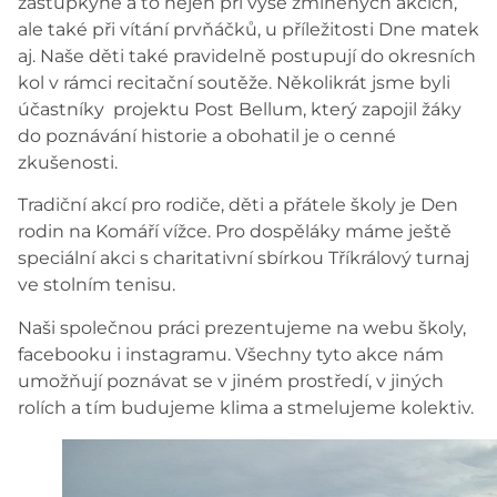
zástupkyně a to nejen při výše zmíněných akcích,
ale také při vítání prvňáčků, u příležitosti Dne matek
aj. Naše děti také pravidelně postupují do okresních
kol v rámci recitační soutěže. Několikrát jsme byli
účastníky projektu Post Bellum, který zapojil žáky
do poznávání historie a obohatil je o cenné
zkušenosti.
Tradiční akcí pro rodiče, děti a přátele školy je Den
rodin na Komáří vížce. Pro dospěláky máme ještě
speciální akci s charitativní sbírkou Tříkrálový turnaj
ve stolním tenisu.
Naši společnou práci prezentujeme na webu školy,
facebooku i instagramu. Všechny tyto akce nám
umožňují poznávat se v jiném prostředí, v jiných
rolích a tím budujeme klima a stmelujeme kolektiv.