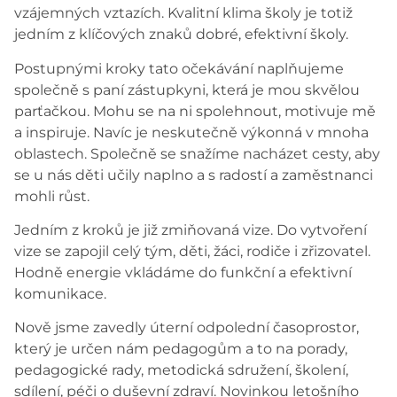
vzájemných vztazích. Kvalitní klima školy je totiž
jedním z klíčových znaků dobré, efektivní školy.
Postupnými kroky tato očekávání naplňujeme
společně s paní zástupkyni, která je mou skvělou
parťačkou. Mohu se na ni spolehnout, motivuje mě
a inspiruje. Navíc je neskutečně výkonná v mnoha
oblastech. Společně se snažíme nacházet cesty, aby
se u nás děti učily naplno a s radostí a zaměstnanci
mohli růst.
Jedním z kroků je již zmiňovaná vize. Do vytvoření
vize se zapojil celý tým, děti, žáci, rodiče i zřizovatel.
Hodně energie vkládáme do funkční a efektivní
komunikace.
Nově jsme zavedly úterní odpolední časoprostor,
který je určen nám pedagogům a to na porady,
pedagogické rady, metodická sdružení, školení,
sdílení, péči o duševní zdraví. Novinkou letošního