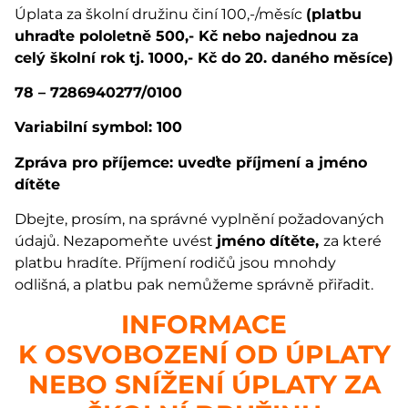
Úplata za školní družinu činí 100,-/měsíc
(platbu
uhraďte pololetně 500,- Kč nebo najednou za
celý školní rok tj. 1000,- Kč do 20. daného měsíce)
78 – 7286940277/0100
Variabilní symbol: 100
Zpráva pro příjemce: uveďte příjmení a jméno
dítěte
Dbejte, prosím, na správné vyplnění požadovaných
údajů. Nezapomeňte uvést
jméno dítěte,
za které
platbu hradíte. Příjmení rodičů jsou mnohdy
odlišná, a platbu pak nemůžeme správně přiřadit.
INFORMACE
K OSVOBOZENÍ OD ÚPLATY
NEBO SNÍŽENÍ ÚPLATY ZA