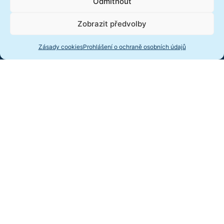
Informace
Odmítnout
Dokumenty
Zobrazit předvolby
GDPR
Zásady cookies
Prohlášení o ochraně osobních údajů
Informace o cookies
Přístupnost
Výroční zpráva
Starý web
Novinky