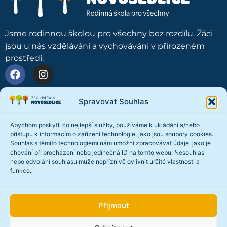
Jsme rodinnou školou pro všechny bez rozdílu. Žáci
jsou u nás vzděláváni a vychováváni v přirozeném
prostředí.
O škole
Spravovat Souhlas
Naše škola
Abychom poskytli co nejlepší služby, používáme k ukládání a/nebo
přístupu k informacím o zařízení technologie, jako jsou soubory cookies.
Náš tým
Souhlas s těmito technologiemi nám umožní zpracovávat údaje, jako je
chování při procházení nebo jedinečná ID na tomto webu. Nesouhlas
Školní jídelna
nebo odvolání souhlasu může nepříznivě ovlivnit určité vlastnosti a
funkce.
Školní družina
Školní tělocvična
Přijmout