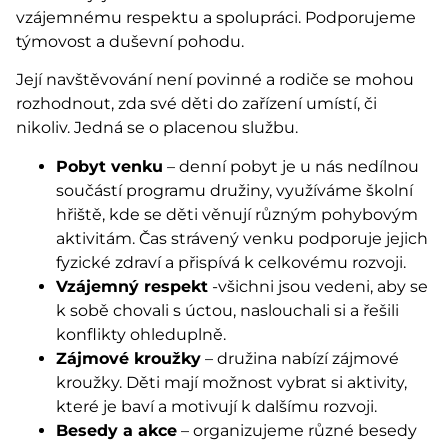
vzájemnému respektu a spolupráci. Podporujeme
týmovost a duševní pohodu.
Její navštěvování není povinné a rodiče se mohou
rozhodnout, zda své děti do zařízení umístí, či
nikoliv. Jedná se o placenou službu.
Pobyt venku
– denní pobyt je u nás nedílnou
součástí programu družiny, využíváme školní
hřiště, kde se děti věnují různým pohybovým
aktivitám. Čas strávený venku podporuje jejich
fyzické zdraví a přispívá k celkovému rozvoji.
Vzájemný respekt
-všichni jsou vedeni, aby se
k sobě chovali s úctou, naslouchali si a řešili
konflikty ohleduplně.
Zájmové kroužky
– družina nabízí zájmové
kroužky. Děti mají možnost vybrat si aktivity,
které je baví a motivují k dalšímu rozvoji.
Besedy a akce
– organizujeme různé besedy