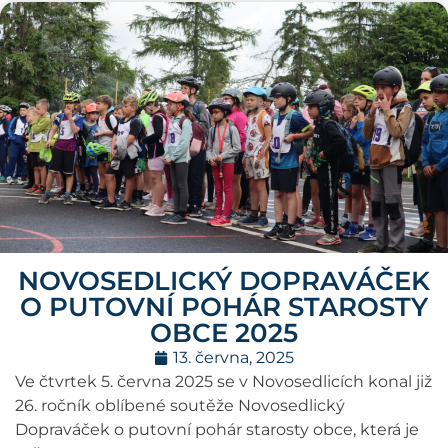
NOVOSEDLICKÝ DOPRAVÁČEK
O PUTOVNÍ POHÁR STAROSTY
OBCE 2025
13. června, 2025
Ve čtvrtek 5. června 2025 se v Novosedlicích konal již
26. ročník oblíbené soutěže Novosedlický
Dopraváček o putovní pohár starosty obce, která je