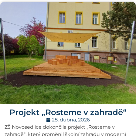
Projekt „Rosteme v zahradě“
28. dubna, 2026
ZŠ Novosedlice dokončila projekt „Rosteme v
zahradě“, který proměnil školní zahradu v moderní