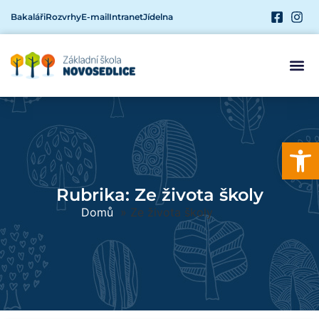
Bakaláři
Rozvrhy
E-mail
Intranet
Jídelna
Open
Rubrika: Ze života školy
Domů
»
Ze života školy