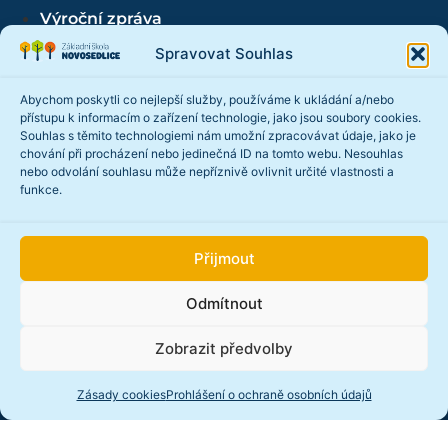
Výroční zpráva
Spravovat Souhlas
Starý web
Abychom poskytli co nejlepší služby, používáme k ukládání a/nebo
Novinky
přístupu k informacím o zařízení technologie, jako jsou soubory cookies.
Souhlas s těmito technologiemi nám umožní zpracovávat údaje, jako je
chování při procházení nebo jedinečná ID na tomto webu. Nesouhlas
nebo odvolání souhlasu může nepříznivě ovlivnit určité vlastnosti a
funkce.
Přijmout
Odmítnout
Projekt „Rosteme v zahradě“
Číst více...
Zobrazit předvolby
Zásady cookies
Prohlášení o ochraně osobních údajů