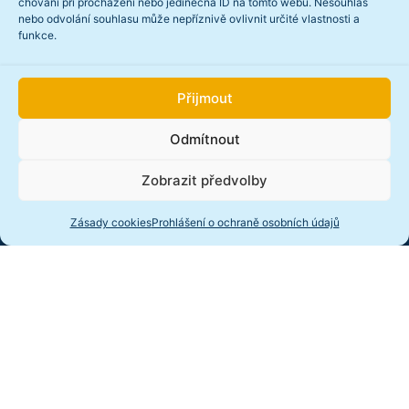
chování při procházení nebo jedinečná ID na tomto webu. Nesouhlas
Dokumenty
nebo odvolání souhlasu může nepříznivě ovlivnit určité vlastnosti a
funkce.
GDPR
Informace o cookies
Přijmout
Přístupnost
Odmítnout
Výroční zpráva
Zobrazit předvolby
Starý web
Zásady cookies
Prohlášení o ochraně osobních údajů
Novinky