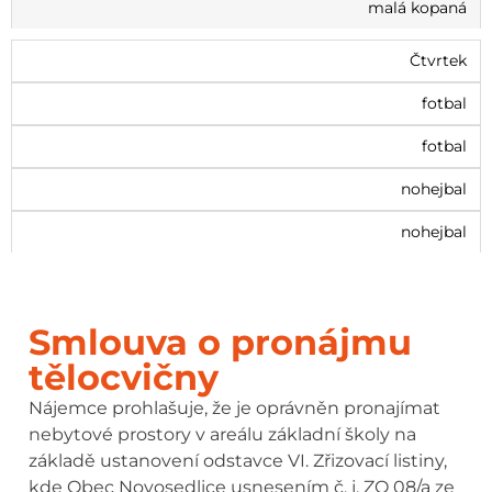
malá kopaná
Čtvrtek
fotbal
fotbal
nohejbal
nohejbal
Smlouva o pronájmu
tělocvičny
Nájemce prohlašuje, že je oprávněn pronajímat
nebytové prostory v areálu základní školy na
základě ustanovení odstavce VI. Zřizovací listiny,
kde Obec Novosedlice usnesením č. j. ZO 08/a ze