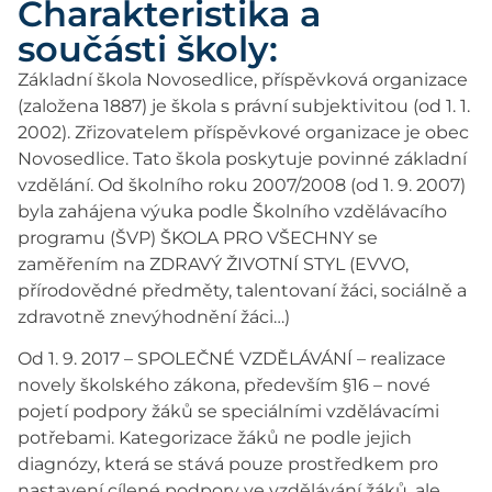
Charakteristika a
součásti školy:
Základní škola Novosedlice, příspěvková organizace
(založena 1887) je škola s právní subjektivitou (od 1. 1.
2002). Zřizovatelem příspěvkové organizace je obec
Novosedlice. Tato škola poskytuje povinné základní
vzdělání. Od školního roku 2007/2008 (od 1. 9. 2007)
byla zahájena výuka podle Školního vzdělávacího
programu (ŠVP) ŠKOLA PRO VŠECHNY se
zaměřením na ZDRAVÝ ŽIVOTNÍ STYL (EVVO,
přírodovědné předměty, talentovaní žáci, sociálně a
zdravotně znevýhodnění žáci…)
Od 1. 9. 2017 – SPOLEČNÉ VZDĚLÁVÁNÍ – realizace
novely školského zákona, především §16 – nové
pojetí podpory žáků se speciálními vzdělávacími
potřebami. Kategorizace žáků ne podle jejich
diagnózy, která se stává pouze prostředkem pro
nastavení cílené podpory ve vzdělávání žáků, ale