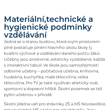
Materiální,technické a
hygienické podmínky
vzdělávání
Jedná se o starou budovu, která svým prostorem
plně postačuje plnění hlavního úkolu školy tj.
kvalitní výchově a vzdělávání daného počtu žáků.
Učebny jsou prostorné, esteticky vyzdobené, každá
s interaktivní tabulí. Ve škole jsou samozřejmostí
odborné učebny – počítačová učebna, knihovna,
hudebna, kuchyňka, malá tělocvična, velká
tělocvična. Pro TV je také využíván atletický ovál,
sportovní a dopravní hřiště. Školní pozemek se též
pyšní učebnou v přírodě.
Školní jídelna vaří pro strávníky ZŠ a MŠ Novosedlice,
pro soukromé MŠ a také pro cizí strávníky. Jsou