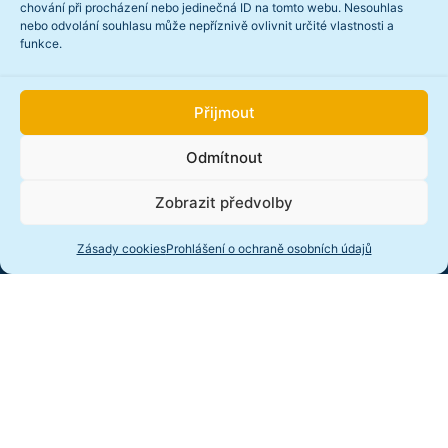
chování při procházení nebo jedinečná ID na tomto webu. Nesouhlas
nebo odvolání souhlasu může nepříznivě ovlivnit určité vlastnosti a
funkce.
Přijmout
Odmítnout
Zobrazit předvolby
Zásady cookies
Prohlášení o ochraně osobních údajů
Jsme rodinnou školou pro všechny bez rozdílu. Žáci
jsou u nás vzděláváni a vychováváni v přirozeném
prostředí.
O škole
Naše škola