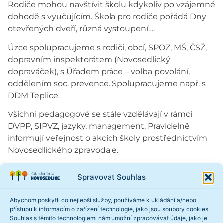
Rodiče mohou navštívit školu kdykoliv po vzájemné
dohodě s vyučujícím. Škola pro rodiče pořádá Dny
otevřených dveří, různá vystoupení….
Úzce spolupracujeme s rodiči, obcí, SPOZ, MŠ, ČSŽ,
dopravním inspektorátem (Novosedlický
dopraváček), s Úřadem práce – volba povolání,
oddělením soc. prevence. Spolupracujeme např. s
DDM Teplice.
Všichni pedagogové se stále vzdělávají v rámci
DVPP, SIPVZ, jazyky, management. Pravidelně
informují veřejnost o akcích školy prostřednictvím
Novosedlického zpravodaje.
Škola aktivně vyhledává sponzory, sleduje nabídky
Spravovat Souhlas
projektů, grantů.
Abychom poskytli co nejlepší služby, používáme k ukládání a/nebo
přístupu k informacím o zařízení technologie, jako jsou soubory cookies.
Souhlas s těmito technologiemi nám umožní zpracovávat údaje, jako je