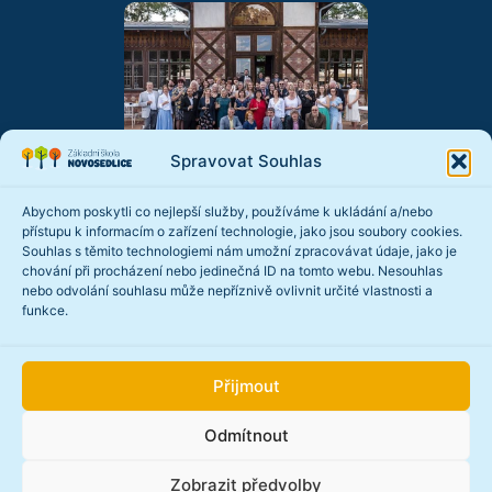
Spravovat Souhlas
Vedeme školu pro děti
Číst více...
Abychom poskytli co nejlepší služby, používáme k ukládání a/nebo
přístupu k informacím o zařízení technologie, jako jsou soubory cookies.
Souhlas s těmito technologiemi nám umožní zpracovávat údaje, jako je
chování při procházení nebo jedinečná ID na tomto webu. Nesouhlas
nebo odvolání souhlasu může nepříznivě ovlivnit určité vlastnosti a
funkce.
Přijmout
Trenéři ve škole
Číst více...
Odmítnout
Zobrazit předvolby