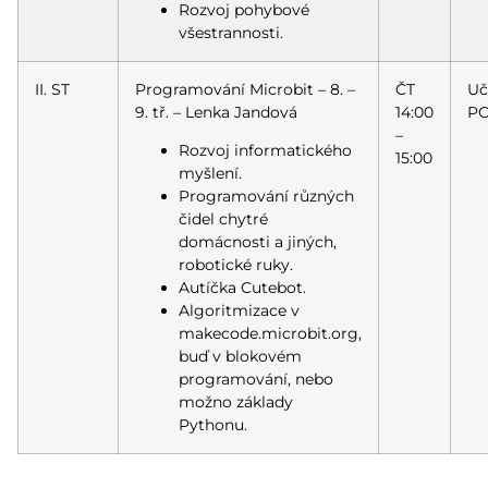
Rozvoj pohybové
všestrannosti.
II. ST
Programování Microbit – 8. –
ČT
Uč
9. tř. – Lenka Jandová
14:00
PC
–
Rozvoj informatického
15:00
myšlení.
Programování různých
čidel chytré
domácnosti a jiných,
robotické ruky.
Autíčka Cutebot.
Algoritmizace v
makecode.microbit.org,
buď v blokovém
programování, nebo
možno základy
Pythonu.