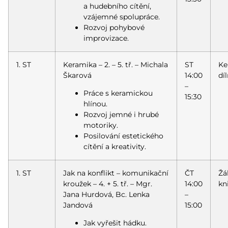
a hudebního cítění,
vzájemné spolupráce.
Rozvoj pohybové
improvizace.
1. ST
Keramika – 2. – 5. tř. – Michala
ST
Ke
Škarová
14:00
dí
–
Práce s keramickou
15:30
hlínou.
Rozvoj jemné i hrubé
motoriky.
Posilování estetického
cítění a kreativity.
1. ST
Jak na konflikt – komunikační
ČT
Žá
kroužek – 4. + 5. tř. – Mgr.
14:00
kn
Jana Hurdová, Bc. Lenka
–
Jandová
15:00
Jak vyřešit hádku.