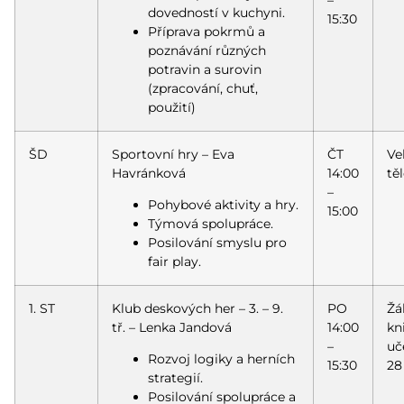
dovedností v kuchyni.
15:30
Příprava pokrmů a
poznávání různých
potravin a surovin
(zpracování, chuť,
použití)
ŠD
Sportovní hry – Eva
ČT
Ve
Havránková
14:00
tě
–
Pohybové aktivity a hry.
15:00
Týmová spolupráce.
Posilování smyslu pro
fair play.
1. ST
Klub deskových her – 3. – 9.
PO
Žá
tř. – Lenka Jandová
14:00
kn
–
uč
Rozvoj logiky a herních
15:30
28
strategií.
Posilování spolupráce a