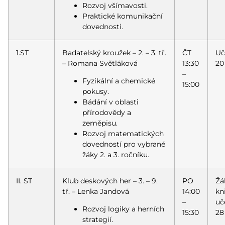
Rozvoj všímavosti.
Praktické komunikační
dovednosti.
1.ST
Badatelský kroužek – 2. – 3. tř.
ČT
Uč
– Romana Světláková
13:30
20
–
Fyzikální a chemické
15:00
pokusy.
Bádání v oblasti
přírodovědy a
zeměpisu.
Rozvoj matematických
dovedností pro vybrané
žáky 2. a 3. ročníku.
II. ST
Klub deskových her – 3. – 9.
PO
Žá
tř. – Lenka Jandová
14:00
kn
–
uč
Rozvoj logiky a herních
15:30
28
strategií.