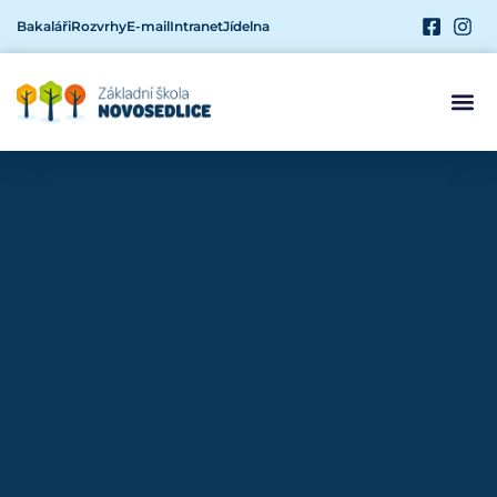
Bakaláři
Rozvrhy
E-mail
Intranet
Jídelna