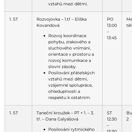
vztahů mezi dětmi.
1. ST
Rozvojovka – 1.tř – Eliška
PO
Ma
Kovandová
13:00
tě
–
Rozvoj koordinace
13:45
pohybu, zrakového a
sluchového vnímání,
orientace v prostoru a
rozvoj komunikace a
slovní zásoby.
Posilování přátelských
vztahů mezi dětmi,
vzájemné spolupráce,
ohleduplnosti a
respektu k ostatním.
1. ST
Taneční kroužek – PT + 1. – 3.
ST
Bu
tř. – Dana Galyášová
12:30
2
–
Posilování rytmického
13:30