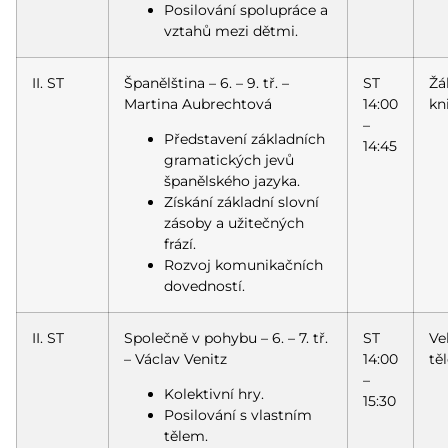
Posilování spolupráce a
vztahů mezi dětmi.
II. ST
Španělština – 6. – 9. tř. –
ST
Žá
Martina Aubrechtová
14:00
kn
–
Představení základních
14:45
gramatických jevů
španělského jazyka.
Získání základní slovní
zásoby a užitečných
frází.
Rozvoj komunikačních
dovedností.
II. ST
Společně v pohybu – 6. – 7. tř.
ST
Ve
– Václav Venitz
14:00
tě
–
Kolektivní hry.
15:30
Posilování s vlastním
tělem.