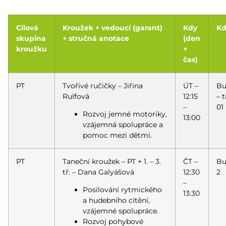
Cílová
Kroužek + vedoucí (garant)
Kdy
K
skupina
+ stručná anotace
(den
kroužku
+
čas)
PT
Tvořivé ručičky – Jiřina
ÚT –
Bu
Rulfová
12:15
– 
–
01
Rozvoj jemné motoriky,
13:00
vzájemná spolupráce a
pomoc mezi dětmi.
PT
Taneční kroužek – PT + 1. – 3.
ČT –
Bu
tř. – Dana Galyášová
12:30
2
–
Posilování rytmického
13:30
a hudebního cítění,
vzájemné spolupráce.
Rozvoj pohybové