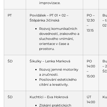
improvizace.
PT
Povídálek – PT 01 + 02 –
PO –
Bu
Štěpánka Jičínská
12:30
– 
–
02
Rozvoj komunikačních
13:15
dovedností, zrakového a
sluchového vnímání,
orientace v čase a
prostoru.
ŠD
Šikulky – Lenka Marková
PO
Bu
14:00
– 2
Rozvoj jemné motoriky
–
Š
a zručnosti.
15:00
Posilování estetického
cítění a kreativity.
ŠD
Kuchtíci – Eva Hokrová
ÚT
Ku
14:00
Získání praktických
–