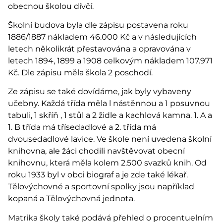
obecnou školou dívčí.
Školní budova byla dle zápisu postavena roku
1886/1887 nákladem 46.000 Kč a v následujících
letech několikrát přestavována a opravována v
letech 1894, 1899 a 1908 celkovým nákladem 107.971
Kč. Dle zápisu měla škola 2 poschodí.
Ze zápisu se také dovídáme, jak byly vybaveny
učebny. Každá třída měla l nástěnnou a 1 posuvnou
tabuli, 1 skříň , 1 stůl a 2 židle a kachlová kamna. 1. A a
1. B třída má třísedadlové a 2. třída má
dvousedadlové lavice. Ve škole není uvedena školní
knihovna, ale žáci chodili navštěvovat obecní
knihovnu, která měla kolem 2.500 svazků knih. Od
roku 1933 byl v obci biograf a je zde také lékař.
Tělovýchovné a sportovní spolky jsou například
kopaná a Tělovýchovná jednota.
Matrika školy také podává přehled o procentuelním