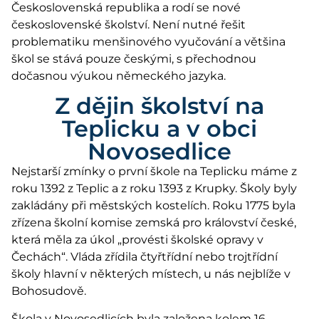
Československá republika a rodí se nové
československé školství. Není nutné řešit
problematiku menšinového vyučování a většina
škol se stává pouze českými, s přechodnou
dočasnou výukou německého jazyka.
Z dějin školství na
Teplicku a v obci
Novosedlice
Nejstarší zmínky o první škole na Teplicku máme z
roku 1392 z Teplic a z roku 1393 z Krupky. Školy byly
zakládány při městských kostelích. Roku 1775 byla
zřízena školní komise zemská pro království české,
která měla za úkol „provésti školské opravy v
Čechách“. Vláda zřídila čtyřtřídní nebo trojtřídní
školy hlavní v některých místech, u nás nejblíže v
Bohosudově.
Škola v Novosedlicích byla založena kolem 16.