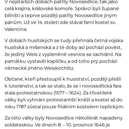
V nejstarších dobách patřily Novosedlice, tak jako
celá krajina, královské komoře. Správci byli župané
bílinští a teprve později patřily Novosedlice jiným
pánům. Už ve 14. století zde stával farní kostel sv.
Valentina.
V dobách husitských se tudy přehnala četná vojska
husitská a míšenská a z té doby asi pochází pověst,
že jediný Weis z vypleněné vesnice se zachránil. Na
památku vystavěl kapličku a od toho prý pochází
německé jméno Weiskirchlitz.
Občané, kteří přestoupili k husistství, později přešli
k luteránství, a tak se stalo, že se i novosedlická fara
stala protestatnskou (1577 – 1624). Za třicetileté
války byli vyhnáni protestantští kněží a kostel až do
roku 1787 zůstal pouze filiálním kostelem teplickým.
Za této války byly Novosedlice několikrát napadeny
soldateskou. Ve dnech 8. – 10. prosince 1646 je