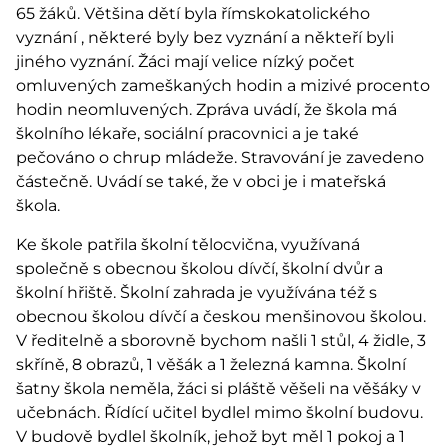
65 žáků. Většina dětí byla římskokatolického
vyznání , některé byly bez vyznání a někteří byli
jiného vyznání. Žáci mají velice nízký počet
omluvených zameškaných hodin a mizivé procento
hodin neomluvených. Zpráva uvádí, že škola má
školního lékaře, sociální pracovnici a je také
pečováno o chrup mládeže. Stravování je zavedeno
částečně. Uvádí se také, že v obci je i mateřská
škola.
Ke škole patřila školní tělocvična, využívaná
společně s obecnou školou dívčí, školní dvůr a
školní hřiště. Školní zahrada je využívána též s
obecnou školou dívčí a českou menšinovou školou.
V ředitelně a sborovně bychom našli 1 stůl, 4 židle, 3
skříně, 8 obrazů, 1 věšák a 1 železná kamna. Školní
šatny škola neměla, žáci si pláště věšeli na věšáky v
učebnách. Řídící učitel bydlel mimo školní budovu.
V budově bydlel školník, jehož byt měl 1 pokoj a 1