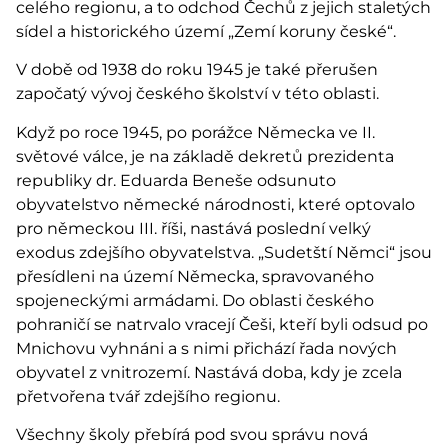
celého regionu, a to odchod Čechů z jejich staletých
sídel a historického území „Zemí koruny české“.
V době od 1938 do roku 1945 je také přerušen
započatý vývoj českého školství v této oblasti.
Když po roce 1945, po porážce Německa ve II.
světové válce, je na základě dekretů prezidenta
republiky dr. Eduarda Beneše odsunuto
obyvatelstvo německé národnosti, které optovalo
pro německou III. říši, nastává poslední velký
exodus zdejšího obyvatelstva. „Sudetští Němci“ jsou
přesídleni na území Německa, spravovaného
spojeneckými armádami. Do oblasti českého
pohraničí se natrvalo vracejí Češi, kteří byli odsud po
Mnichovu vyhnáni a s nimi přichází řada nových
obyvatel z vnitrozemí. Nastává doba, kdy je zcela
přetvořena tvář zdejšího regionu.
Všechny školy přebírá pod svou správu nová