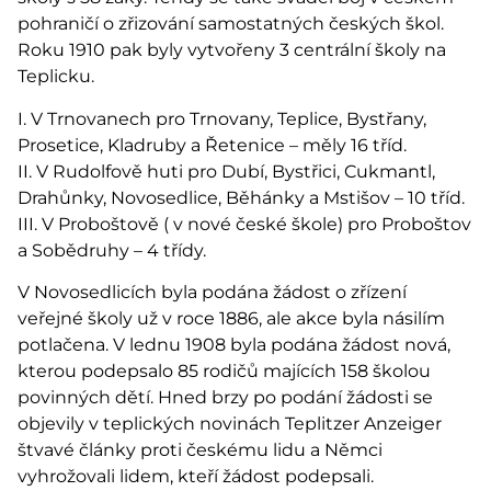
pohraničí o zřizování samostatných českých škol.
Roku 1910 pak byly vytvořeny 3 centrální školy na
Teplicku.
I. V Trnovanech pro Trnovany, Teplice, Bystřany,
Prosetice, Kladruby a Řetenice – měly 16 tříd.
II. V Rudolfově huti pro Dubí, Bystřici, Cukmantl,
Drahůnky, Novosedlice, Běhánky a Mstišov – 10 tříd.
III. V Proboštově ( v nové české škole) pro Proboštov
a Sobědruhy – 4 třídy.
V Novosedlicích byla podána žádost o zřízení
veřejné školy už v roce 1886, ale akce byla násilím
potlačena. V lednu 1908 byla podána žádost nová,
kterou podepsalo 85 rodičů majících 158 školou
povinných dětí. Hned brzy po podání žádosti se
objevily v teplických novinách Teplitzer Anzeiger
štvavé články proti českému lidu a Němci
vyhrožovali lidem, kteří žádost podepsali.