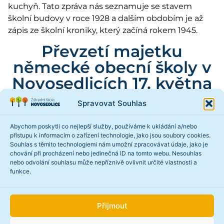
kuchyň. Tato zpráva nás seznamuje se stavem
školní budovy v roce 1928 a dalším obdobím je až
zápis ze školní kroniky, který začíná rokem 1945.
Převzetí majetku
německé obecní školy v
Novosedlicích 17. května
roku 1945.
Spravovat Souhlas
MNV převzal majetek německé obecní školy v
Novosedlicích prostřednictvím řídícího učitele
Abychom poskytli co nejlepší služby, používáme k ukládání a/nebo
přístupu k informacím o zařízení technologie, jako jsou soubory cookies.
Františka Lemberka do své správy. Po ustanovení
Souhlas s těmito technologiemi nám umožní zpracovávat údaje, jako je
řídícího učitele Jiřího Šimandla, byla školní budova
chování při procházení nebo jedinečná ID na tomto webu. Nesouhlas
vyčištěna, vydesinfikována a byla vykonán zápis. Do
nebo odvolání souhlasu může nepříznivě ovlivnit určité vlastnosti a
funkce.
školy se přihlásilo 61 dětí. Byly rozděleny do 2 tříd.
Do mateřské školy se přihlásilo 16 dětí.
Jiří Šimandl byl ustanoven řídícím učitelem a
Přijmout
nastoupil na místo 18. června 1945. 22. června se