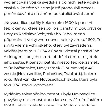
vydrancovala vojska švédská a po nich ještě vojska
císařská. Po této válce se ještě prohoubil proces
poněmčování a násilného pokatoličťování země.
„Novosedlice patřily kolem roku 1600 k panství
teplickému, které se spojilo s panstvím Doubravské
Hory za Radislava Vchynského. Jeho jméno
připomínal i velký zvon novosedlický z roku 1602. Po
smrti Viléma Vchinského, který byl zavražděn s
Valdštejnem roku 1634 v Chebu, dostal panství Jan
Aldringen a po jeho smrti obdržela tento majetek
jeho sestra. K panství patřilo město Teplice, zámek,
dvůr, bažantnice, Nový zámek (Doubravka) a 46
vesnic (Novosedlice, Proboštov, Dubí atd.). Kolem
roku 1688 vznikla v Novosedlicích škola, která byla
roku 1741 znovu obnovena.
Vydáním tolerančního patentu byly Novosedlice
povýšeny na samostatnou faru se zvláštním farářem
(1787). Tehdy měly Novosedlice 24 domů. V době