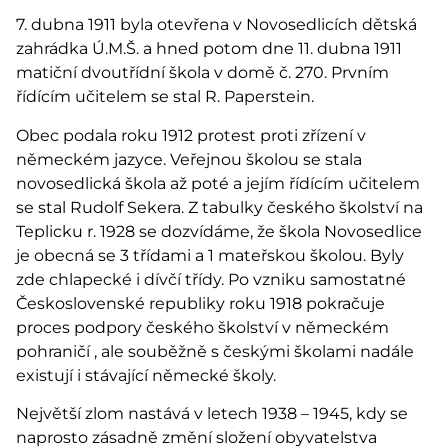
7. dubna 1911 byla otevřena v Novosedlicích dětská
zahrádka Ú.M.Š. a hned potom dne 11. dubna 1911
matiční dvoutřídní škola v domě č. 270. Prvním
řídícím učitelem se stal R. Paperstein.
Obec podala roku 1912 protest proti zřízení v
německém jazyce. Veřejnou školou se stala
novosedlická škola až poté a jejím řídícím učitelem
se stal Rudolf Sekera. Z tabulky českého školství na
Teplicku r. 1928 se dozvídáme, že škola Novosedlice
je obecná se 3 třídami a 1 mateřskou školou. Byly
zde chlapecké i dívčí třídy. Po vzniku samostatné
Československé republiky roku 1918 pokračuje
proces podpory českého školství v německém
pohraničí , ale souběžně s českými školami nadále
existují i stávající německé školy.
Největší zlom nastává v letech 1938 – 1945, kdy se
naprosto zásadně změní složení obyvatelstva