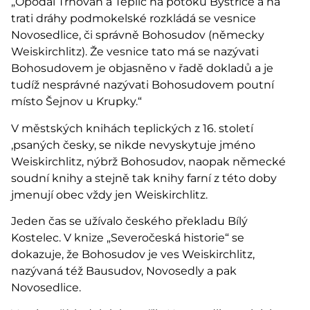
„Opodál Trnovan a Teplic na potoku Bystřice a na
trati dráhy podmokelské rozkládá se vesnice
Novosedlice, či správně Bohosudov (německy
Weiskirchlitz). Že vesnice tato má se nazývati
Bohosudovem je objasněno v řadě dokladů a je
tudíž nesprávné nazývati Bohosudovem poutní
místo Šejnov u Krupky.“
V městských knihách teplických z 16. století
,psaných česky, se nikde nevyskytuje jméno
Weiskirchlitz, nýbrž Bohosudov, naopak německé
soudní knihy a stejně tak knihy farní z této doby
jmenují obec vždy jen Weiskirchlitz.
Jeden čas se užívalo českého překladu Bílý
Kostelec. V knize „Severočeská historie“ se
dokazuje, že Bohosudov je ves Weiskirchlitz,
nazývaná též Bausudov, Novosedly a pak
Novosedlice.