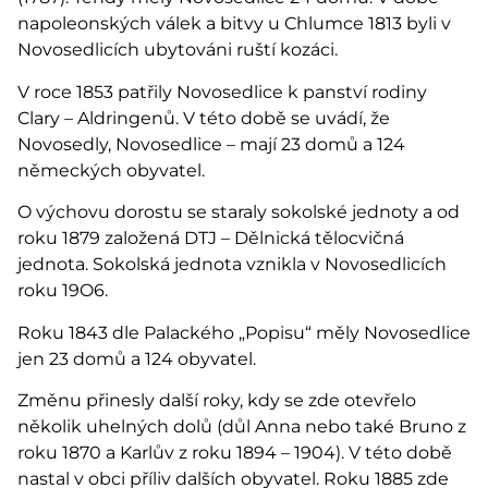
napoleonských válek a bitvy u Chlumce 1813 byli v
Novosedlicích ubytováni ruští kozáci.
V roce 1853 patřily Novosedlice k panství rodiny
Clary – Aldringenů. V této době se uvádí, že
Novosedly, Novosedlice – mají 23 domů a 124
německých obyvatel.
O výchovu dorostu se staraly sokolské jednoty a od
roku 1879 založená DTJ – Dělnická tělocvičná
jednota. Sokolská jednota vznikla v Novosedlicích
roku 19O6.
Roku 1843 dle Palackého „Popisu“ měly Novosedlice
jen 23 domů a 124 obyvatel.
Změnu přinesly další roky, kdy se zde otevřelo
několik uhelných dolů (důl Anna nebo také Bruno z
roku 1870 a Karlův z roku 1894 – 1904). V této době
nastal v obci příliv dalších obyvatel. Roku 1885 zde