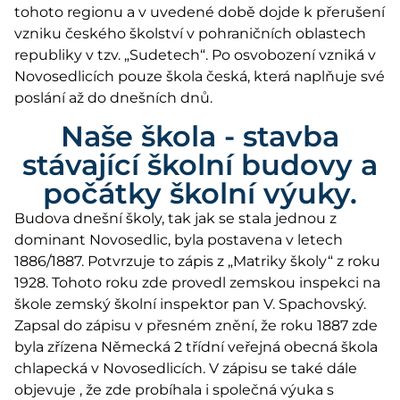
tohoto regionu a v uvedené době dojde k přerušení
vzniku českého školství v pohraničních oblastech
republiky v tzv. „Sudetech“. Po osvobození vzniká v
Novosedlicích pouze škola česká, která naplňuje své
poslání až do dnešních dnů.
Naše škola - stavba
stávající školní budovy a
počátky školní výuky.
Budova dnešní školy, tak jak se stala jednou z
dominant Novosedlic, byla postavena v letech
1886/1887. Potvrzuje to zápis z „Matriky školy“ z roku
1928. Tohoto roku zde provedl zemskou inspekci na
škole zemský školní inspektor pan V. Spachovský.
Zapsal do zápisu v přesném znění, že roku 1887 zde
byla zřízena Německá 2 třídní veřejná obecná škola
chlapecká v Novosedlicích. V zápisu se také dále
objevuje , že zde probíhala i společná výuka s