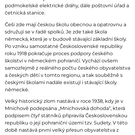
podmokelské elektrické dráhy, dále poštovní úřad a
četnická stanice.
Češi zde mají českou školu obecnou a opatrovnu a
sdružují se v řadě spolků. Je zde také škola
německá, která je v budově stávající základní školy.
Po vzniku samostatné Československé republiky
roku 1918 pokračuje proces podpory českého
školství v německém pohraničí. Vychází ovšem
samozřejmě z reálného počtu českého obyvatelstva
a českých dětí v tomto regionu, a tak souběžně s
českými školami nadále existují i stávající školy
německé.
Velký historický zlom nastává v roce 1938, kdy je v
Mnichově podepsána „Mnichovská dohoda“, která
podpisem čtyř státníků připravila Československou
republiku o její pohraniční území tzv. Sudety. V této
době nastává první velký přesun obyvatelstva z