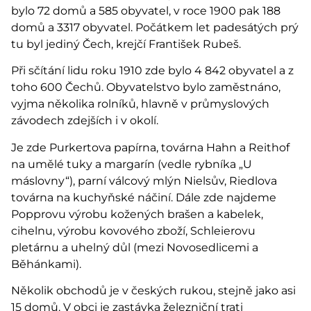
bylo 72 domů a 585 obyvatel, v roce 1900 pak 188
domů a 3317 obyvatel. Počátkem let padesátých prý
tu byl jediný Čech, krejčí František Rubeš.
Při sčítání lidu roku 1910 zde bylo 4 842 obyvatel a z
toho 600 Čechů. Obyvatelstvo bylo zaměstnáno,
vyjma několika rolníků, hlavně v průmyslových
závodech zdejších i v okolí.
Je zde Purkertova papírna, továrna Hahn a Reithof
na umělé tuky a margarín (vedle rybníka „U
máslovny“), parní válcový mlýn Nielsův, Riedlova
továrna na kuchyňské náčiní. Dále zde najdeme
Popprovu výrobu kožených brašen a kabelek,
cihelnu, výrobu kovového zboží, Schleierovu
pletárnu a uhelný důl (mezi Novosedlicemi a
Běhánkami).
Několik obchodů je v českých rukou, stejně jako asi
15 domů. V obci je zastávka železniční trati