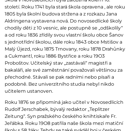
století. Roku 1741 byla stará škola opravena , ale roku
1805 byla školní budova stržena a z rozkazu Jana
Aldringena vystavena nová. Do novosedlické školy
chodily děti z 10 vesnic, ale postupně se „odškolily“
a od roku 1836 zřídily svou vlastní školu obce Šanov
s jednotřídní školou, dále roku 1843 obce Mstišov a
Malý Újezd, roku 1875 Trnovany, roku 1878 Drahůnky
a Cukmantl, roku 1886 Bystřice a roku 19O3
Proboštov. Učitelský stav „zastávali“ magistři a
bakaláři, ale své zaměstnání považovali většinou za
přechodné. Stávali se pak radními nebo písaři a
podobně. Bez univerzitního studia nebyl nikdo
učitelem ustanoven.
Roku 1876 se připomíná jako učitel v Novosedlicích
Rudolf Jerschabek, bývalý redaktor „Teplitzer
Zeitung“. Syn pražského českého knihtiskaře Fr.
Jeřábka. Roku 19O8 patřila naše škola mezi matiční
školy s 58 žáky. Tehdy se také sváděl boj v českém