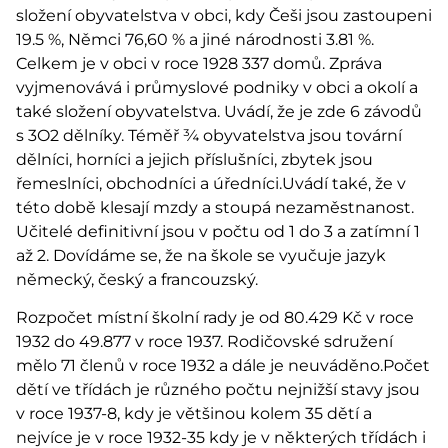
složení obyvatelstva v obci, kdy Češi jsou zastoupeni
19.5 %, Němci 76,60 % a jiné národnosti 3.81 %.
Celkem je v obci v roce 1928 337 domů. Zpráva
vyjmenovává i průmyslové podniky v obci a okolí a
také složení obyvatelstva. Uvádí, že je zde 6 závodů
s 3O2 dělníky. Téměř ¾ obyvatelstva jsou tovární
dělníci, horníci a jejich příslušníci, zbytek jsou
řemeslníci, obchodníci a úředníci.Uvádí také, že v
této době klesají mzdy a stoupá nezaměstnanost.
Učitelé definitivní jsou v počtu od 1 do 3 a zatímní 1
až 2. Dovídáme se, že na škole se vyučuje jazyk
německý, český a francouzský.
Rozpočet místní školní rady je od 80.429 Kč v roce
1932 do 49.877 v roce 1937. Rodičovské sdružení
mělo 71 členů v roce 1932 a dále je neuváděno.Počet
dětí ve třídách je různého počtu nejnižší stavy jsou
v roce 1937-8, kdy je většinou kolem 35 dětí a
nejvíce je v roce 1932-35 kdy je v některých třídách i